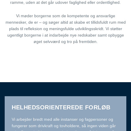
ramme, uden at det går udover faglighed eller ordentlighed.
Vi møder borgerne som de kompetente og ansvarlige
mennesker, de er – og søger altid at skabe et tillidsfuldt rum med
plads til refleksion og meningsfulde udviklingsskridt. Vi støtter
ugentligt borgerne i at indarbejde nye redskaber samt opbygge
øget selvværd og tro på fremtiden.
HELHEDSORIENTEREDE FORLØB
Vi arbejder bredt med alle instanser og fagpersoner og
fungerer som drivkraft og tovholdere, så ingen viden går