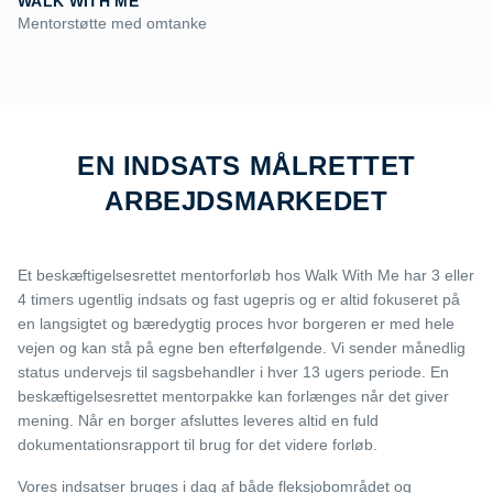
WALK WITH ME
Mentorstøtte med omtanke
EN INDSATS MÅLRETTET
ARBEJDSMARKEDET
Et beskæftigelsesrettet mentorforløb hos Walk With Me har 3 eller
4 timers ugentlig indsats og fast ugepris og er altid fokuseret på
en langsigtet og bæredygtig proces hvor borgeren er med hele
vejen og kan stå på egne ben efterfølgende. Vi sender månedlig
status undervejs til sagsbehandler i hver 13 ugers periode. En
beskæftigelsesrettet mentorpakke kan forlænges når det giver
mening. Når en borger afsluttes leveres altid en fuld
dokumentationsrapport til brug for det videre forløb.
Vores indsatser bruges i dag af både fleksjobområdet og