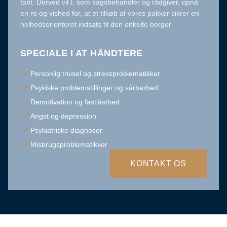
tabt. Derved vil I, som sagsbehandler og rådgiver, opnå
en ro og vished for, at et tilkøb af vores pakker sikrer en
helhedsorienteret indsats til den enkelte borger
SPECIALE I AT HÅNDTERE
Personlig trivsel og stressproblematikker
Psykiske problemstillinger og sårbarhed
Demotivation og fastlåsthed
Angst og depression
Psykiatriske diagnoser
Misbrugsproblematikker
KONTAKT OS