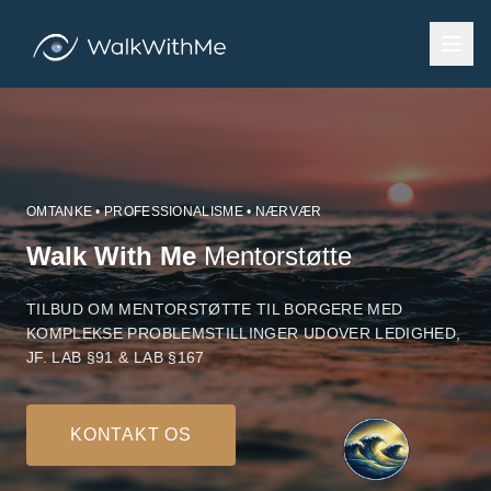
OMTANKE • PROFESSIONALISME • NÆRVÆR
Walk With Me
Mentorstøtte
TILBUD OM MENTORSTØTTE TIL BORGERE MED
KOMPLEKSE PROBLEMSTILLINGER UDOVER LEDIGHED,
JF. LAB §91 & LAB §167
KONTAKT OS