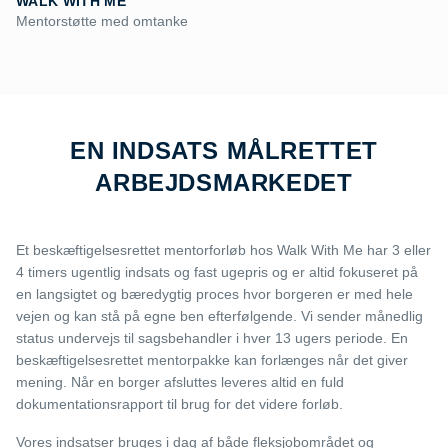
WALK WITH ME
Mentorstøtte med omtanke
EN INDSATS MÅLRETTET
ARBEJDSMARKEDET
Et beskæftigelsesrettet mentorforløb hos Walk With Me har 3 eller
4 timers ugentlig indsats og fast ugepris og er altid fokuseret på
en langsigtet og bæredygtig proces hvor borgeren er med hele
vejen og kan stå på egne ben efterfølgende. Vi sender månedlig
status undervejs til sagsbehandler i hver 13 ugers periode. En
beskæftigelsesrettet mentorpakke kan forlænges når det giver
mening. Når en borger afsluttes leveres altid en fuld
dokumentationsrapport til brug for det videre forløb.
Vores indsatser bruges i dag af både fleksjobområdet og