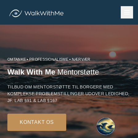
OMTANKE • PROFESSIONALISME • NÆRVÆR
Walk With Me
Mentorstøtte
TILBUD OM MENTORSTØTTE TIL BORGERE MED
KOMPLEKSE PROBLEMSTILLINGER UDOVER LEDIGHED,
JF. LAB §91 & LAB §167
KONTAKT OS