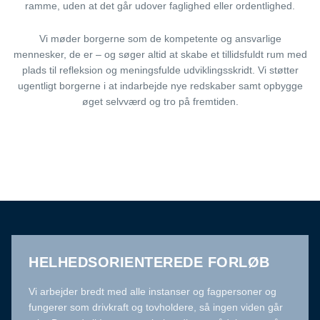
ramme, uden at det går udover faglighed eller ordentlighed.
Vi møder borgerne som de kompetente og ansvarlige
mennesker, de er – og søger altid at skabe et tillidsfuldt rum med
plads til refleksion og meningsfulde udviklingsskridt. Vi støtter
ugentligt borgerne i at indarbejde nye redskaber samt opbygge
øget selvværd og tro på fremtiden.
HELHEDSORIENTEREDE FORLØB
Vi arbejder bredt med alle instanser og fagpersoner og
fungerer som drivkraft og tovholdere, så ingen viden går