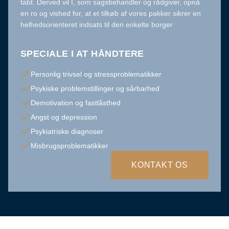
tabt. Derved vil I, som sagsbehandler og rådgiver, opnå
en ro og vished for, at et tilkøb af vores pakker sikrer en
helhedsorienteret indsats til den enkelte borger
SPECIALE I AT HÅNDTERE
Personlig trivsel og stressproblematikker
Psykiske problemstillinger og sårbarhed
Demotivation og fastlåsthed
Angst og depression
Psykiatriske diagnoser
Misbrugsproblematikker
KONTAKT OS