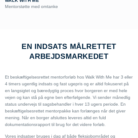
WALK WITH ME
Mentorstøtte med omtanke
EN INDSATS MÅLRETTET
ARBEJDSMARKEDET
Et beskæftigelsesrettet mentorforløb hos Walk With Me har 3 eller
4 timers ugentlig indsats og fast ugepris og er altid fokuseret på
en langsigtet og bæredygtig proces hvor borgeren er med hele
vejen og kan stå på egne ben efterfølgende. Vi sender månedlig
status undervejs til sagsbehandler i hver 13 ugers periode. En
beskæftigelsesrettet mentorpakke kan forlænges når det giver
mening. Når en borger afsluttes leveres altid en fuld
dokumentationsrapport til brug for det videre forløb.
Vores indsatser bruges i dag af både fleksjobområdet og