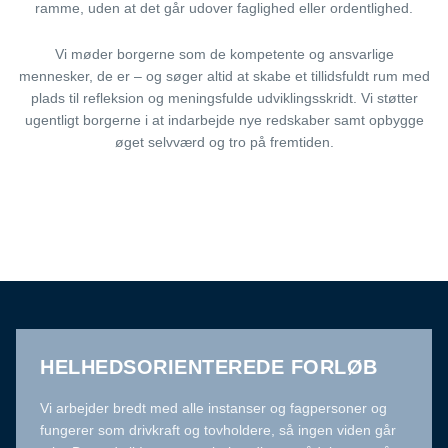
ramme, uden at det går udover faglighed eller ordentlighed.
Vi møder borgerne som de kompetente og ansvarlige
mennesker, de er – og søger altid at skabe et tillidsfuldt rum med
plads til refleksion og meningsfulde udviklingsskridt. Vi støtter
ugentligt borgerne i at indarbejde nye redskaber samt opbygge
øget selvværd og tro på fremtiden.
HELHEDSORIENTEREDE FORLØB
Vi arbejder bredt med alle instanser og fagpersoner og
fungerer som drivkraft og tovholdere, så ingen viden går