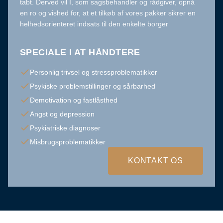
tabt. Derved vil I, som sagsbehandler og rådgiver, opnå
en ro og vished for, at et tilkøb af vores pakker sikrer en
helhedsorienteret indsats til den enkelte borger
SPECIALE I AT HÅNDTERE
Personlig trivsel og stressproblematikker
Psykiske problemstillinger og sårbarhed
Demotivation og fastlåsthed
Angst og depression
Psykiatriske diagnoser
Misbrugsproblematikker
KONTAKT OS