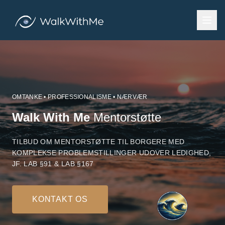
OMTANKE • PROFESSIONALISME • NÆRVÆR
Walk With Me
Mentorstøtte
TILBUD OM MENTORSTØTTE TIL BORGERE MED
KOMPLEKSE PROBLEMSTILLINGER UDOVER LEDIGHED,
JF. LAB §91 & LAB §167
KONTAKT OS