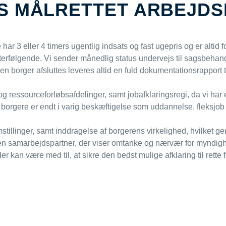
TS MÅLRETTET ARBEJD
ar 3 eller 4 timers ugentlig indsats og fast ugepris og er altid
erfølgende. Vi sender månedlig status undervejs til sagsbehandl
borger afsluttes leveres altid en fuld dokumentationsrapport til
og ressourceforløbsafdelinger, samt jobafklaringsregi, da vi h
te borgere er endt i varig beskæftigelse som uddannelse, fleksjob
tillinger, samt inddragelse af borgerens virkelighed, hvilket gen
n samarbejdspartner, der viser omtanke og nærvær for myndigh
der kan være med til, at sikre den bedst mulige afklaring til rett